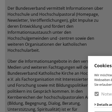
Der Bundesverband vermittelt Informationen über
Hochschule und Hochschulpastoral (Homepage,
Newsletter, Veröffentlichungen), gibt Impulse zu
deren Entwicklung und fördert den
Informationsaustausch unter den
Hochschulgemeinden und -zentren sowie den
weiteren Organisationen der katholischen
Hochschularbeit.
Über die Informationsangebote in den verschiedenen
Cookies
Medien und weiteren Fachtagungen will der
Bundesverband Katholische Kirche an Hochschulen
Wir möchten
e.V. als Fachorganisation mit Interessierten aus Lehre
Webseiten-E
Sie erlaube
und Forschung sowie mit Bildungspolitikerinnen und -
politikern ins Gespräch kommen. In den
Notw
Kernbereichen der hochschulpastoralen Arbeit
(Bildung, Begegnung, Dialog, Beratung,
Details a
Unterstützung, Spiritualität) ist er für