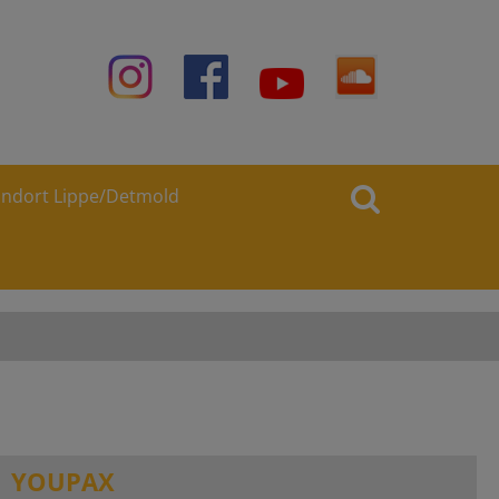
andort Lippe/Detmold
YOUPAX