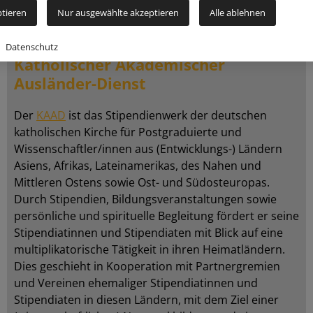
ptieren
Nur ausgewählte akzeptieren
Alle ablehnen
Datenschutz
Katholischer Akademischer
Ausländer-Dienst
Der
KAAD
ist das Stipendienwerk der deutschen
katholischen Kirche für Postgraduierte und
Wissenschaftler/innen aus (Entwicklungs-) Ländern
Asiens, Afrikas, Lateinamerikas, des Nahen und
Mittleren Ostens sowie Ost- und Südosteuropas.
Durch Stipendien, Bildungsveranstaltungen sowie
persönliche und spirituelle Begleitung fördert er seine
Stipendiatinnen und Stipendiaten mit Blick auf eine
multiplikatorische Tätigkeit in ihren Heimatländern.
Dies geschieht in Kooperation mit Partnergremien
und Vereinen ehemaliger Stipendiatinnen und
Stipendiaten in diesen Ländern, mit dem Ziel einer