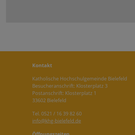
Konta
Katholische Hochschulgemeinde Bielefeld
Besucheranschrift: Klosterplatz 3
Postanschrift: Klosterplatz 1
33602 Bielefeld
Tel. 0521 / 16 39 82 60
info@khg-bielefeld.de
Öffnungszeiten