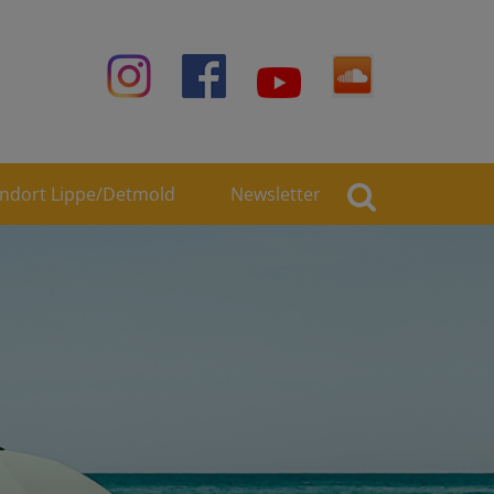
andort Lippe/Detmold
Newsletter