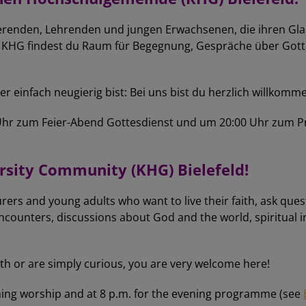
erenden, Lehrenden und jungen Erwachsenen, die ihren Gla
 KHG findest du Raum für Begegnung, Gespräche über Gott un
er einfach neugierig bist: Bei uns bist du herzlich willkomm
Uhr zum Feier-Abend Gottesdienst und um 20:00 Uhr zum P
rsity Community (KHG) Bielefeld!
ers and young adults who want to live their faith, ask qu
encounters, discussions about God and the world, spiritual i
ith or are simply curious, you are very welcome here!
ing worship and at 8 p.m. for the evening programme (see