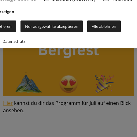
Veranstaltungen
nzeigen
ptieren
Nur ausgewählte akzeptieren
Alle ablehnen
Datenschutz
Hier
kannst du dir das Programm für Juli auf einen Blick
ansehen.