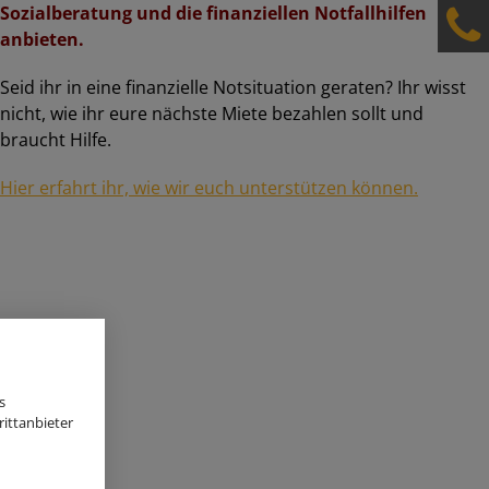
Sozialberatung und die finanziellen Notfallhilfen
anbieten.
Seid ihr in eine finanzielle Notsituation geraten? Ihr wisst
nicht, wie ihr eure nächste Miete bezahlen sollt und
braucht Hilfe.
Hier erfahrt ihr, wie wir euch unterstützen können.
s
ittanbieter