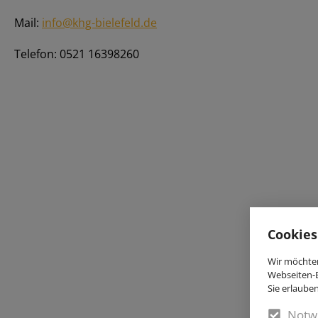
Mail:
info@khg-bielefeld.de
Telefon: 0521 16398260
Cookies
Wir möchten
Webseiten-E
Sie erlaube
Notw