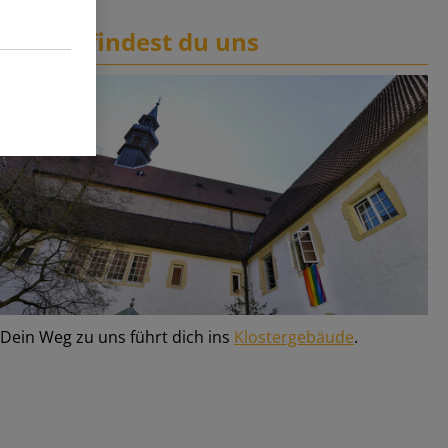
Und so findest du uns
Dein Weg zu uns führt dich ins
Klostergebäude
.