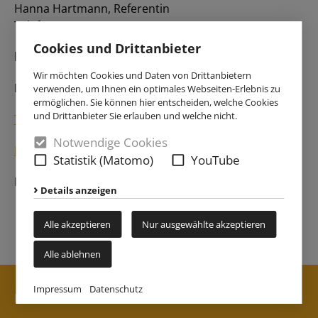
Hanna Hartmann, Referentin
Telefon: 0521 / 16 398-264
Cookies und Drittanbieter
hannahartmann@khg-bielefeld.de
Wir möchten Cookies und Daten von Drittanbietern
Fotografien:
verwenden, um Ihnen ein optimales Webseiten-Erlebnis zu
ermöglichen. Sie können hier entscheiden, welche Cookies
und Drittanbieter Sie erlauben und welche nicht.
Tamara Pribaten
Notwendige Cookies
Lukas Kawa
Statistik (Matomo)
YouTube
Privat
Details anzeigen
Alle akzeptieren
Nur ausgewählte akzeptieren
Alle ablehnen
Impressum
Datenschutz
Kontakt