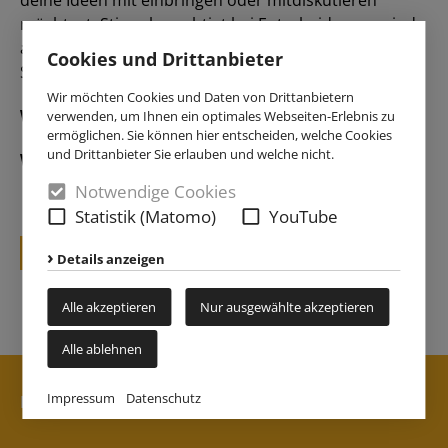
möchtest. Stimmberechtigt bei Entscheidungen sind
allerdings nur die gewählten Mitglieder des
Cookies und Drittanbieter
Studentischen Leitungsteams.
Wir möchten Cookies und Daten von Drittanbietern
Wann: 03.12.25, 16:30 Uhr
verwenden, um Ihnen ein optimales Webseiten-Erlebnis zu
ermöglichen. Sie können hier entscheiden, welche Cookies
und Drittanbieter Sie erlauben und welche nicht.
Wo: im KHG-Gruppenraum
Notwendige Cookies
Statistik (Matomo)
YouTube
zurück
Details anzeigen
Alle akzeptieren
Nur ausgewählte akzeptieren
Alle ablehnen
Impressum
Datenschutz
Kontakt