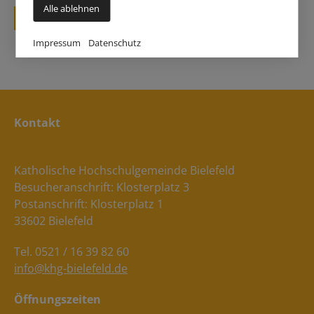
Alle ablehnen
zurück
Impressum
Datenschutz
Kontakt
Katholische Hochschulgemeinde Bielefeld
Besucheranschrift: Klosterplatz 3
Postanschrift: Klosterplatz 1
33602 Bielefeld
Tel. 0521 / 16 39 82 60
info@khg-bielefeld.de
Öffnungszeiten