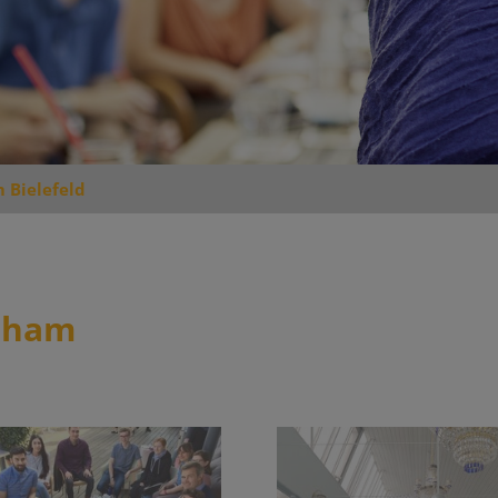
 Bielefeld
raham