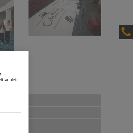
s
ittanbieter