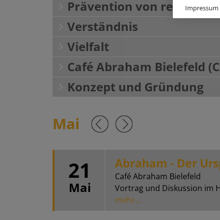
Prävention von religiös
Impressum
Verständnis
Vielfalt
Café Abraham Bielefeld (
Konzept und Gründung
Mai
Abraham - Der Ursp
21
Café Abraham Bielefeld
Mai
Vortrag und Diskussion im H1
mehr...