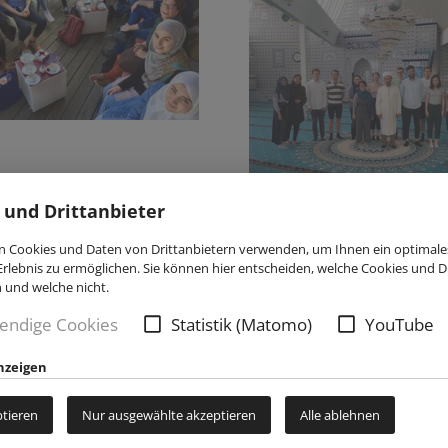
 und Drittanbieter
 Cookies und Daten von Drittanbietern verwenden, um Ihnen ein optimale
rlebnis zu ermöglichen. Sie können hier entscheiden, welche Cookies und Dr
n und welche nicht.
endige Cookies
Statistik (Matomo)
YouTube
nzeigen
licher Austausch
ptieren
Nur ausgewählte akzeptieren
Alle ablehnen