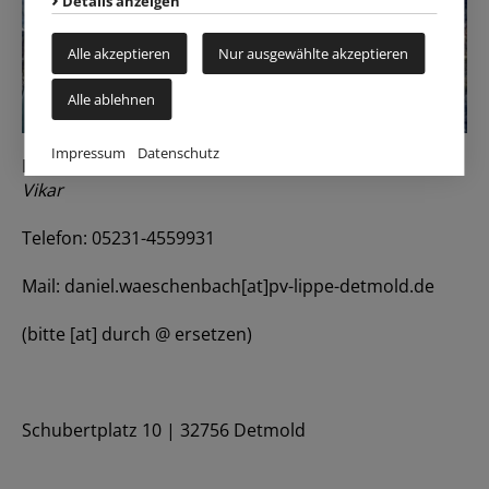
Details anzeigen
Alle akzeptieren
Nur ausgewählte akzeptieren
Alle ablehnen
Impressum
Datenschutz
Daniel Wäschenbach
Vikar
Telefon: 05231-4559931
Mail: daniel.waeschenbach[at]pv-lippe-detmold.de
(bitte [at] durch @ ersetzen)
Schubertplatz 10 | 32756 Detmold