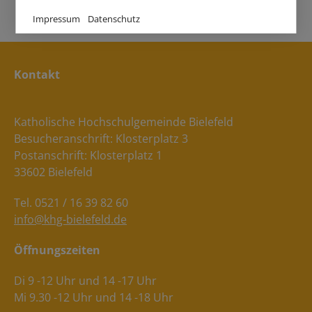
Impressum
Datenschutz
Kontakt
Katholische Hochschulgemeinde Bielefeld
Besucheranschrift: Klosterplatz 3
Postanschrift: Klosterplatz 1
33602 Bielefeld
Tel. 0521 / 16 39 82 60
info@khg-bielefeld.de
Öffnungszeiten
Di 9 -12 Uhr und 14 -17 Uhr
Mi 9.30 -12 Uhr und 14 -18 Uhr