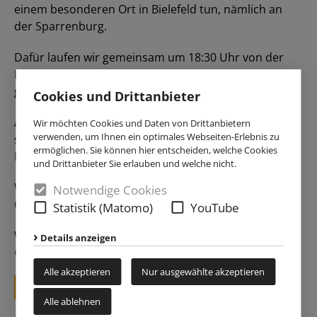
einem besonderen Ort in Bielefeld tun, nämlich an
der Sparrenburg.
Dafür laufen wir gemeinsam um 18:30 Uhr von der
KHG los, damit wir um 19:00 Uhr den Gottesdienst zu
gewohnter Zeit feiern können.
Cookies und Drittanbieter
Anschließend ist ein kleines Picknick geplant, um
Wir möchten Cookies und Daten von Drittanbietern
verwenden, um Ihnen ein optimales Webseiten-Erlebnis zu
sowohl das Semester als auch den Abend in der
ermöglichen. Sie können hier entscheiden, welche Cookies
Natur ausklingen zu lassen.
und Drittanbieter Sie erlauben und welche nicht.
Wir bereiten einen kleinen Abendimbiss für alle vor.
Notwendige Cookies
Getränke bringt sich bitte jede:r selbst mit.
Statistik (Matomo)
YouTube
Wir freuen uns auf einen tollen Semesterabschluss!
Details anzeigen
😊
Alle akzeptieren
Nur ausgewählte akzeptieren
zurück
Alle ablehnen