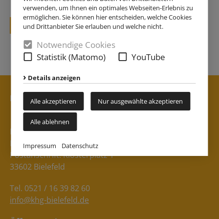
verwenden, um Ihnen ein optimales Webseiten-Erlebnis zu
ermöglichen. Sie können hier entscheiden, welche Cookies
zurück
und Drittanbieter Sie erlauben und welche nicht.
Notwendige Cookies
Statistik (Matomo)
YouTube
Details anzeigen
Kontakt
Alle akzeptieren
Nur ausgewählte akzeptieren
Alle ablehnen
Katholische Hochschulgemeinde Bielefeld
Besucheranschrift: Klosterplatz 3
Impressum
Datenschutz
Postanschrift: Klosterplatz 1
33602 Bielefeld
Tel. 0521 / 16 39 82 60
info@khg-bielefeld.de