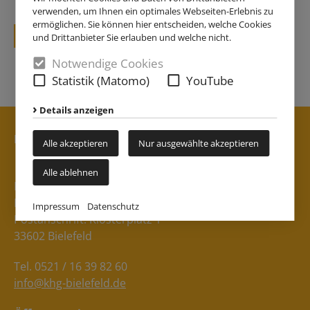
verwenden, um Ihnen ein optimales Webseiten-Erlebnis zu
ermöglichen. Sie können hier entscheiden, welche Cookies
zurück
und Drittanbieter Sie erlauben und welche nicht.
Notwendige Cookies
Statistik (Matomo)
YouTube
Details anzeigen
Kontakt
Alle akzeptieren
Nur ausgewählte akzeptieren
Alle ablehnen
Katholische Hochschulgemeinde Bielefeld
Besucheranschrift: Klosterplatz 3
Impressum
Datenschutz
Postanschrift: Klosterplatz 1
33602 Bielefeld
Tel. 0521 / 16 39 82 60
info@khg-bielefeld.de