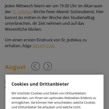
Jeden Mittwoch feiern wir um 19.00 Uhr im Altarraum
der
St. Jodokus
-Kirche Feier-Abend: Gottesdienst.
Hier
kannst du mitten in der Woche den Studienalltag
unterbrechen, dir Zeit nehmen und auf das
Wesentliche blicken.
Um einen ersten Eindruck von St. Jodokus zu
erhalten, folge
diesem Link
.
August
Keine Veranstaltungen in diesem Monat
Cookies und Drittanbieter
vorhanden.
Wir möchten Cookies und Daten von Drittanbietern
verwenden, um Ihnen ein optimales Webseiten-Erlebnis zu
ermöglichen. Sie können hier entscheiden, welche Cookies
und Drittanbieter Sie erlauben und welche nicht.